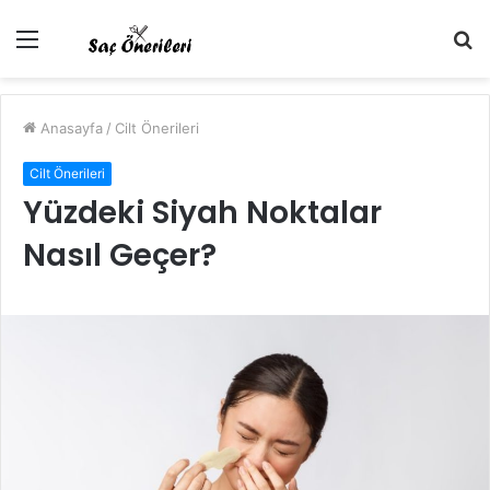
Menü
A
y
...
Anasayfa
/
Cilt Önerileri
Cilt Önerileri
Yüzdeki Siyah Noktalar
Nasıl Geçer?