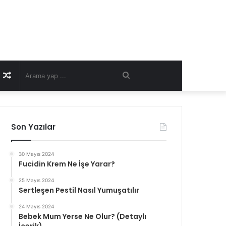
Rastgele
Arama
Makale
yap
Son Yazılar
...
30 Mayıs 2024
Fucidin Krem Ne İşe Yarar?
25 Mayıs 2024
Sertleşen Pestil Nasıl Yumuşatılır
24 Mayıs 2024
Bebek Mum Yerse Ne Olur? (Detaylı