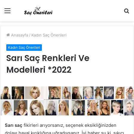
Menü
A
y
...
Anasayfa
/
Kadın Saç Önerileri
Kadın Saç Önerileri
Sarı Saç Renkleri Ve
Modelleri *2022
Sarı saç
fikirleri arıyorsanız, seçenek eksikliğinizden
dolayı hayal kırıklığına uğradıysanız. İyi haber şu ki, sıkıcı