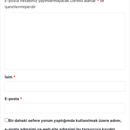
E-posta hesabınız yayımlanmayacak.
Gerekli alanlar
*
ile
işaretlenmişlerdir
İsim
*
E-posta
*
Bir dahaki sefere yorum yaptığımda kullanılmak üzere adımı,
e-posta adresimi ve web site adresimi bu tarayıcıya kaydet.