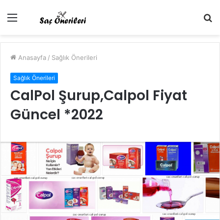
Menü
A
y
...
Anasayfa
/
Sağlık Önerileri
Sağlık Önerileri
CalPol Şurup,Calpol Fiyat
Güncel *2022