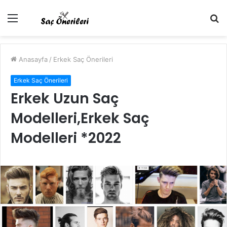
Menü
A
y
...
Anasayfa
/
Erkek Saç Önerileri
Erkek Saç Önerileri
Erkek Uzun Saç
Modelleri,Erkek Saç
Modelleri *2022