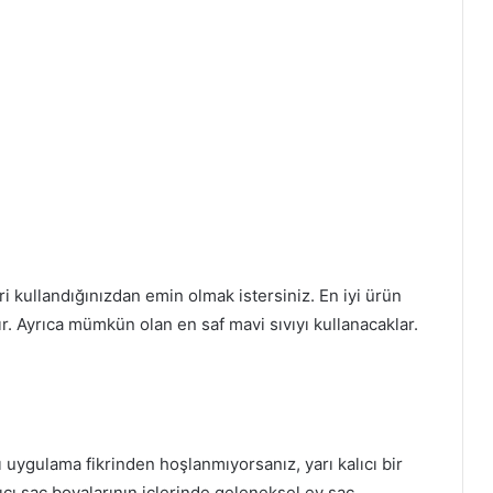
eri kullandığınızdan emin olmak istersiniz. En iyi ürün
ktır. Ayrıca mümkün olan en saf mavi sıvıyı kullanacaklar.
sı uygulama fikrinden hoşlanmıyorsanız, yarı kalıcı bir
ıcı saç boyalarının içlerinde geleneksel ev saç