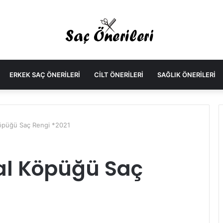
ERKEK SAÇ ÖNERILERI
CILT ÖNERILERI
SAĞLIK ÖNERILERI
Köpüğü Saç Rengi *2021
al Köpüğü Saç