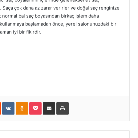
r. Saça çok daha az zarar verirler ve doğal saç renginize
ak normal bal saç boyasından birkaç işlem daha
nı kullanmaya başlamadan önce, yerel salonunuzdaki bir
n iyi bir fikirdir.
est
Reddit
VKontakte
Odnoklassniki
Pocket
E-Posta ile paylaş
Yazdır