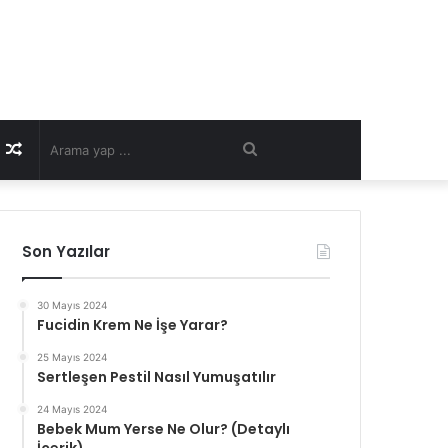
Rastgele
Arama
Makale
yap
Son Yazılar
...
30 Mayıs 2024
Fucidin Krem Ne İşe Yarar?
25 Mayıs 2024
Sertleşen Pestil Nasıl Yumuşatılır
24 Mayıs 2024
Bebek Mum Yerse Ne Olur? (Detaylı