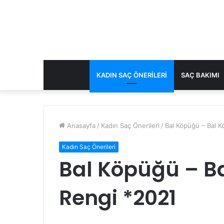
KADIN SAÇ ÖNERILERI
SAÇ BAKIMI
Anasayfa
/
Kadın Saç Önerileri
/
Bal Köpüğü – Bal 
Kadın Saç Önerileri
Bal Köpüğü – B
Rengi *2021