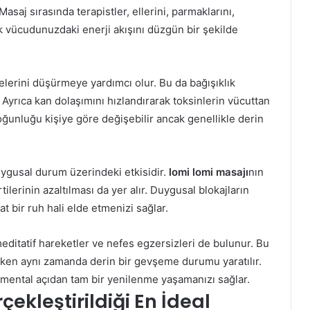
asaj sırasında terapistler, ellerini, parmaklarını,
ak vücudunuzdaki enerji akışını düzgün bir şekilde
elerini düşürmeye yardımcı olur. Bu da bağışıklık
r. Ayrıca kan dolaşımını hızlandırarak toksinlerin vücuttan
oğunluğu kişiye göre değişebilir ancak genellikle derin
uygusal durum üzerindeki etkisidir.
lomi lomi masajı
nın
ilerinin azaltılması da yer alır. Duygusal blokajların
 bir ruh hali elde etmenizi sağlar.
meditatif hareketler ve nefes egzersizleri de bulunur. Bu
rken aynı zamanda derin bir gevşeme durumu yaratılır.
 mental açıdan tam bir yenilenme yaşamanızı sağlar.
ekleştirildiği En İdeal