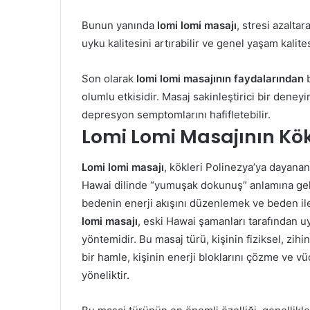
Bunun yanında
lomi lomi masajı
, stresi azalta
uyku kalitesini artırabilir ve genel yaşam kalitesi
Son olarak
lomi lomi masajının faydalarından
b
olumlu etkisidir. Masaj sakinleştirici bir dene
depresyon semptomlarını hafifletebilir.
Lomi Lomi Masajının Kök
Lomi lomi masajı
, kökleri Polinezya’ya dayanan
Hawai dilinde “yumuşak dokunuş” anlamına gelir
bedenin enerji akışını düzenlemek ve beden ile 
lomi masajı
, eski Hawai şamanları tarafından u
yöntemidir. Bu masaj türü, kişinin fiziksel, zi
bir hamle, kişinin enerji bloklarını çözme ve vü
yöneliktir.