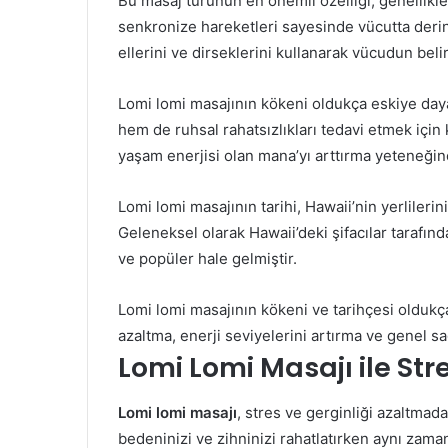
Bu masaj türünün en önemli özelliği, genellikle 
senkronize hareketleri sayesinde vücutta derin 
ellerini ve dirseklerini kullanarak vücudun belir
Lomi lomi masajının kökeni oldukça eskiye day
hem de ruhsal rahatsızlıkları tedavi etmek için k
yaşam enerjisi olan mana’yı arttırma yeteneğine
Lomi lomi masajının tarihi, Hawaii’nin yerlilerini
Geleneksel olarak Hawaii’deki şifacılar tarafın
ve popüler hale gelmiştir.
Lomi lomi masajının kökeni ve tarihçesi oldukça
azaltma, enerji seviyelerini artırma ve genel sa
Lomi Lomi Masajı ile Str
Lomi lomi masajı
, stres ve gerginliği azaltmada
bedeninizi ve zihninizi rahatlatırken aynı zaman