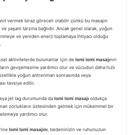
ıt vermek biraz göreceli olabilir çünkü bu masajın
a ve yaşam tarzına bağlıdır. Ancak genel olarak, yoğun
enmeye ve yeniden enerji toplamaya ihtiyacı olduğu
.
ksel aktivitelerde bulunanlar için de
lomi lomi masajı
nın
sların gevşemesine yardımcı olur ve vücudun daha hızlı
 özellikle yoğun antrenman sonrasında veya
sı tavsiye edilir.
veya jet lag durumunda da
lomi lomi masajı
oldukça
şanan zorlukların üstesinden gelmek için mükemmel bir
gelemeye yardımcı olur.
erine
lomi lomi masajını
, bedeninizin ve ruhunuzun