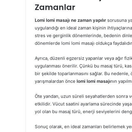
Zamanlar
Lomi lomi masajı ne zaman yapılır
sorusuna yan
uygulandığı en ideal zaman kişinin ihtiyaçların
stres ve gerginlik dönemlerinde, bedenin dinl
dönemlerde lomi lomi masajı oldukça faydalıdır
Ayrıca, düzenli egzersiz yapanlar veya ağır fizi
uygulanması önerilir. Çünkü bu masaj türü, ka
bir şekilde toparlanmasını sağlar. Bu nedenle,
yarışmalardan önce
lomi lomi masajı
nın yapılma
Öte yandan, uzun süreli seyahatlerden sonra 
etkilidir. Vücut saatini ayarlama sürecinde ya
yol olan bu masaj türü, enerji seviyelerini den
Sonuç olarak, en ideal zamanları belirlemek y