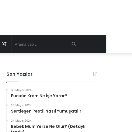
Rastgele
Arama
Makale
yap
Son Yazılar
...
30 Mayıs 2024
Fucidin Krem Ne İşe Yarar?
25 Mayıs 2024
Sertleşen Pestil Nasıl Yumuşatılır
24 Mayıs 2024
Bebek Mum Yerse Ne Olur? (Detaylı